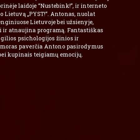
rinėje laidoje “Nustebink!”, ir interneto
rinėje laidoje “Nustebink!”, ir interneto
po Lietuvą „PYST!“. Antonas, nuolat
po Lietuvą „PYST!“. Antonas, nuolat
giniuose Lietuvoje bei užsienyje,
giniuose Lietuvoje bei užsienyje,
i ir atnaujina programą. Fantastiškas
i ir atnaujina programą. Fantastiškas
ilios psichologijos žinios ir
ilios psichologijos žinios ir
umoras paverčia Antono pasirodymus
umoras paverčia Antono pasirodymus
ei kupinais teigiamų emocijų.
ei kupinais teigiamų emocijų.