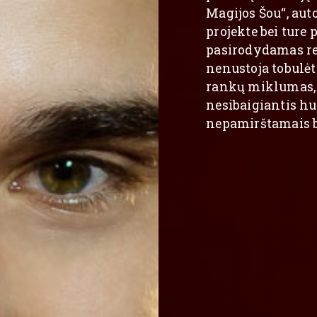
Magijos Šou“, auto
Magijos Šou“, auto
projekte bei ture 
projekte bei ture 
pasirodydamas ren
pasirodydamas ren
nenustoja tobulėt
nenustoja tobulėt
rankų miklumas, g
rankų miklumas, g
nesibaigiantis h
nesibaigiantis h
nepamirštamais b
nepamirštamais b