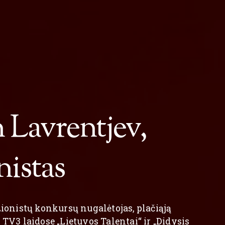
 Lavrentjev,
 Lavrentjev,
nistas
nistas
zionistų konkursų nugalėtojas, plačiąją
zionistų konkursų nugalėtojas, plačiąją
 TV3 laidose „Lietuvos Talentai“ ir „Didysis
 TV3 laidose „Lietuvos Talentai“ ir „Didysis